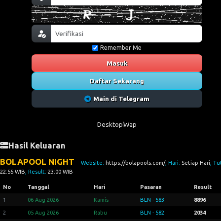
Remember Me
Masuk
Daftar Sekarang
Main di Telegram
Desktop
Wap
Hasil Keluaran
BOLAPOOL NIGHT
Website:
https://bolapools.com/
, Hari:
Setiap Hari
, Tu
22:55 WIB
, Result:
23:00 WIB
No
Tanggal
Hari
Pasaran
Result
1
06 Aug 2026
Kamis
BLN - 583
8896
2
05 Aug 2026
Rabu
BLN - 582
2034