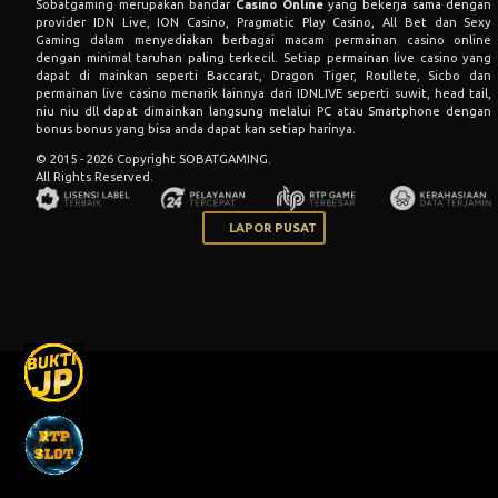
Sobatgaming merupakan bandar
Casino Online
yang bekerja sama dengan
provider IDN Live, ION Casino, Pragmatic Play Casino, All Bet dan Sexy
Gaming dalam menyediakan berbagai macam permainan casino online
dengan minimal taruhan paling terkecil. Setiap permainan live casino yang
dapat di mainkan seperti Baccarat, Dragon Tiger, Roullete, Sicbo dan
permainan live casino menarik lainnya dari IDNLIVE seperti suwit, head tail,
niu niu dll dapat dimainkan langsung melalui PC atau Smartphone dengan
bonus bonus yang bisa anda dapat kan setiap harinya.
© 2015 - 2026 Copyright SOBATGAMING.
All Rights Reserved.
LAPOR PUSAT