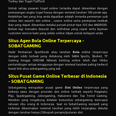
Turkey dan Togel Trafford.
Untuk setiap pasaran togel online tersedia dapat dimainkan dengan
pemasangan angka togel hanya dengan minimal taruhan 100 perak saja.
Kelebihan lain yang bisa anda dapatkan adalah tersedia permainan judi
online lain seperti slot online , casino online serta permainan tembak
ikan yang dapat dimainkan melalui ponsel pintar tipe IOS dan ANDROID.
Belum lagi transaksi deposit dan withdraw yang cepat serta layanan
customer service kami yang selalu online 24jam untuk melayani anda.
Situs Agen Bola Online Terpercaya -
SOBATGAMING
Hadir Permainan Sportbook atau taruhan
Bola
online terpercaya
dengan odds terbaik yang didukung oleh SABA Sports, Sbobet, TF
Gaming hingga CMD368. Nikmati betting online lebih dari 10ribu
pertandingan setiap minggunya dengan minimal taruhan paling terkecil
lewat link situs sobatgaming yang asli.
Situs Pusat Game Online Terbesar di Indonesia
- SOBATGAMING
Sobatgaming merupakan pusat game
Slot Online
terpercaya yang
bekerja sama dengan provider slot online terbaik seperti Pragmatic
Play, Spadegaming, Jokergaming, Habanero dan Top Trend Gaming.
Member yang tergabung didalam komunitas sobatgaming mencapai
ratusan ribu orang di Indonesia. Saat ini SobatGaming menjadi yang
terbesar dikarenakan nominal taruhan yang lebih terjangkau dimulai
dengan taruhan hanya 250rupiah perspin/putaran slot.