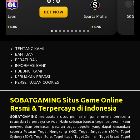
0 : 0
Previous
Next
BET NOW
SK Sturm Graz
Fenerbahce
-0.5
0.95
0.5
0.87
TENTANG KAMI
BANTUAN
PERATURAN
INFORMASI BANK
HUBUNGI KAMI
KEBIJAKAN PRIVASI
PERSETUJUAN COOKIES
SOBATGAMING Situs Game Online
Resmi & Terpercaya di Indonesia
SOBATGAMING
merupakan situs permainan game online berlicensi
resmi dan terpercaya se Asia. Hadir sebagai bandar togel terbesar , kami
menyediakan bermacam pasaran togel populer yang dapat dimainkan
seperti Pasaran Togel Hongkong (HK), Togel Singapore (SGP), Togel
Sydney (SDY), Togel Euro, Togel Italia, Togel German, Togel Brazil, Togel