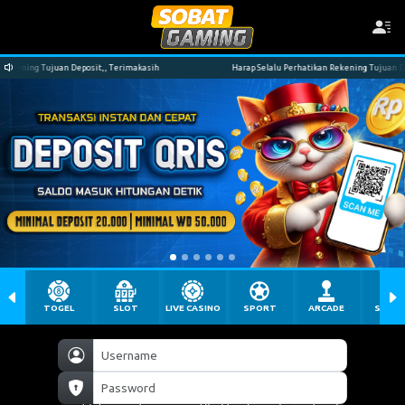
ing Tujuan Deposit,, Terimakasih
Harap Selalu Perhatikan Rekening Tujuan Deposit
TOGEL
SLOT
LIVE CASINO
SPORT
ARCADE
SABU