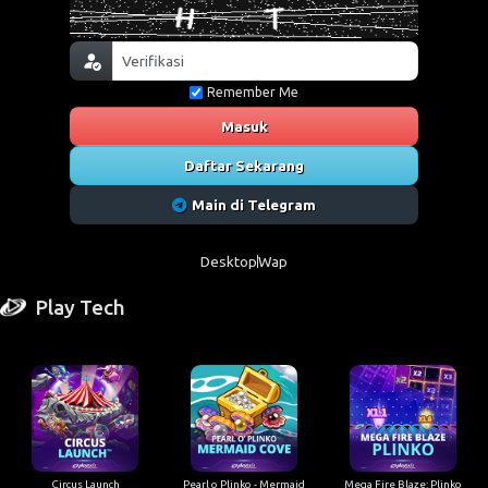
Remember Me
Masuk
Daftar Sekarang
Main di Telegram
Desktop
Wap
Play Tech
Circus Launch
Pearl o Plinko - Mermaid
Mega Fire Blaze: Plinko