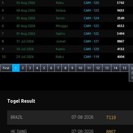
3
05 Aug 2026
Rabu
CAM - 126
5762
4
04 Aug 2026
Selasa
CAM - 125
9633
5
03 Aug 2026
Senin
CAM - 124
2549
6
02 Aug 2026
Minggu
CAM - 123
6552
7
01 Aug 2026
Sabtu
CAM - 122
5494
8
31 Jul 2026
Jumat
CAM - 121
8867
9
30 Jul 2026
Kamis
CAM - 120
4132
10
29 Jul 2026
Rabu
CAM - 119
4004
First
1
2
3
4
5
6
7
8
9
10
11
12
13
14
15
(
)
Togel Result
BRAZIL
07-08-2026
7119
HK SIANG
07-08-2026
8867