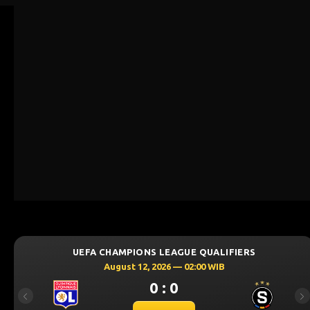
EAGUE QUALIFIERS
UEFA CHAMPIONS LE
26 — 02:00 WIB
August 12, 2026
: 0
0 : 
Previous
Ne