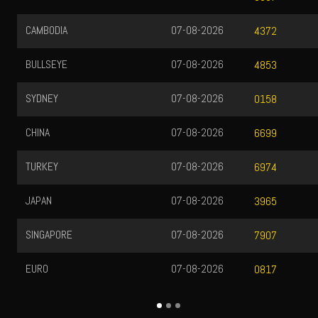
CAMBODIA
07-08-2026
4372
BULLSEYE
07-08-2026
4853
SYDNEY
07-08-2026
0158
CHINA
07-08-2026
6699
TURKEY
07-08-2026
6974
JAPAN
07-08-2026
3965
SINGAPORE
07-08-2026
7907
EURO
07-08-2026
0817