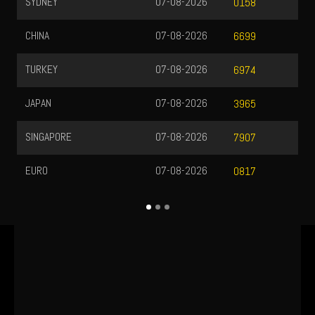
QATAR
07-08-2026
3158
UK6D
07-08-2026
3924
NUSANTARA
07-08-2026
9195
HONGKONG
07-08-2026
9943
ITALIA
07-08-2026
4611
GERMAN
08-08-2026
2804