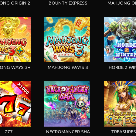
ONG ORIGIN 2
BOUNTY EXPRESS
MAHJONG OR
ONG WAYS 3+
MAHJONG WAYS 3
HORDE 2 WI
777
NECROMANCER SHA
TREASURES