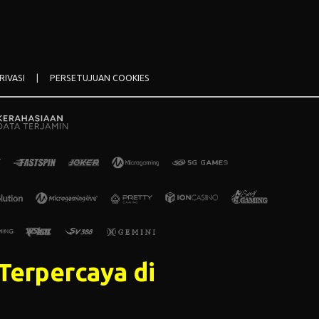
RIVASI
|
PERSETUJUAN COOKIES
GE・
KUNGFU
IG
erpercaya di
MAYAN
FORTUNE BULL