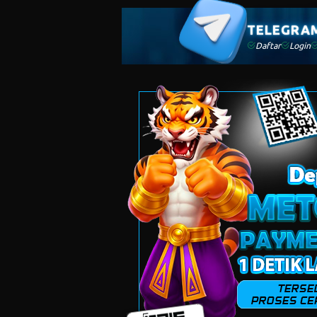
TELEGRA
Daftar
Login
FANTASY
GO
SOUTHEAST ASIA
LUCKY POKER 2
BU