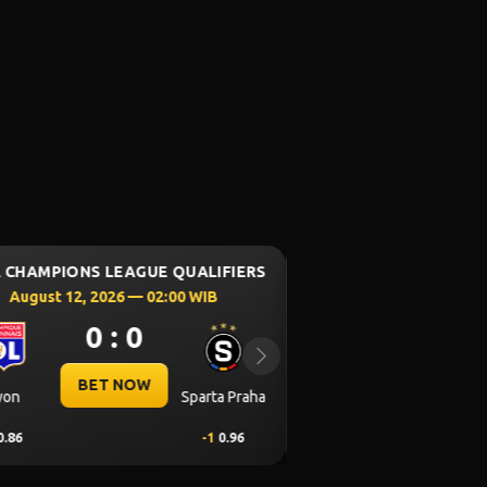
/8/2026
7/8/2026
8/8/2026
APOOL DAY
BOLAPOOL NIGHT
974
0715
/8/2026
7/8/2026
OOM
LUCKY ACE
A CHAMPIONS LEAGUE QUALIFIERS
August 11, 2026 — 22:59 WIB
0 : 0
Next
BET NOW
Union Saint-
 Glimt
Gilloise
5
0.82
-0.75
1.00
UY・
CRAZY 777
IG