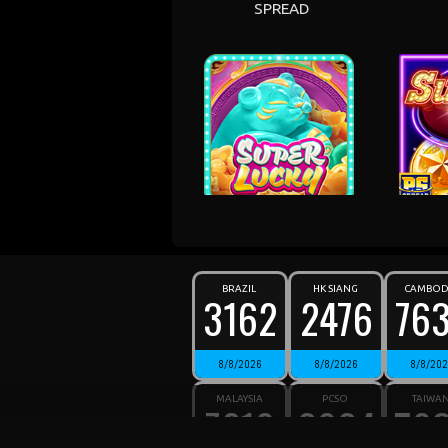
SPREAD
SUPER LUCKY
S
BRAZIL
HK SIANG
CAMBOD
3162
2476
76
8/8/2026
8/8/2026
8/8/20
MALAYSIA
PCSO
TAIWA
7218
6964
58
WHAT THE FA
PI