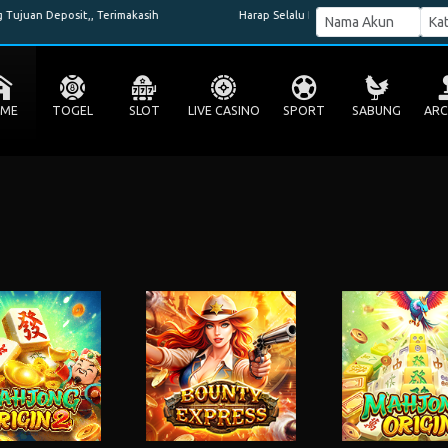
an Deposit,, Terimakasih
Harap Selalu Perhatikan Rekening Tujuan Dep
ME
TOGEL
SLOT
LIVE CASINO
SPORT
SABUNG
ARC