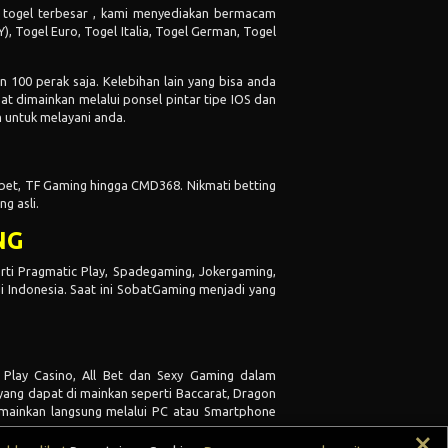
R
r togel terbesar , kami menyediakan bermacam
, Togel Euro, Togel Italia, Togel German, Togel
100 perak saja. Kelebihan lain yang bisa anda
pat dimainkan melalui ponsel pintar tipe IOS dan
m untuk melayani anda.
obet, TF Gaming hingga CMD368. Nikmati betting
g asli.
SURE
SUPER POWERFUL
NG
rti Pragmatic Play, Spadegaming, Jokergaming,
Indonesia. Saat ini SobatGaming menjadi yang
 Play Casino, All Bet dan Sexy Gaming dalam
yang dapat di mainkan seperti Baccarat, Dragon
t dimainkan langsung melalui PC atau Smartphone
EOW
MOON FESTIVAL
×