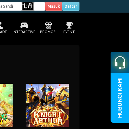
osit,, Terimakasih
Masuk
Daftar
ADE
INTERACTIVE
PROMOSI
EVENT