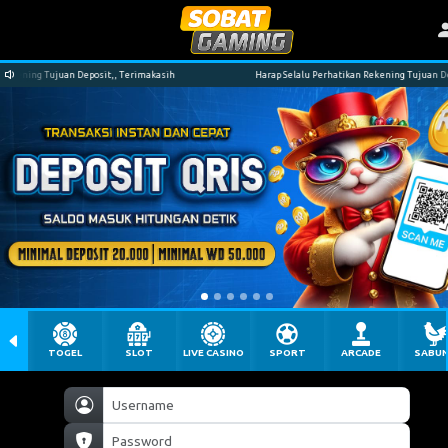
ening Tujuan Deposit,, Terimakasih
Harap Selalu Perhatikan Rekening Tujuan Depos
TOGEL
SLOT
LIVE CASINO
SPORT
ARCADE
SABU