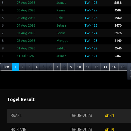
3
07 Aug 2026
Jumat
TW - 128
5838
4
06 Aug 2026
Kamis
TW - 127
4587
5
05 Aug 2026
Rabu
TW - 126
6960
6
04 Aug 2026
Selasa
TW - 125
2470
7
03 Aug 2026
Senin
TW - 124
0176
8
02 Aug 2026
Minggu
TW - 123
2149
9
01 Aug 2026
Sabtu
TW - 122
6546
10
31 Jul 2026
Jumat
TW - 121
0462
First
1
2
3
4
5
6
7
8
9
10
11
12
13
14
15
(
)
Togel Result
BRAZIL
09-08-2026
4080
HK SIANG
09-08-2026
4008