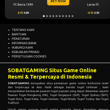
BET NOW
Larne FC
Sevilla
-0.75
0.93
0.25
0.95
TENTANG KAMI
BANTUAN
PERATURAN
INFORMASI BANK
HUBUNGI KAMI
KEBIJAKAN PRIVASI
PERSETUJUAN COOKIES
SOBATGAMING Situs Game Online
Resmi & Terpercaya di Indonesia
SOBATGAMING
merupakan situs permainan game online berlicensi resmi
dan terpercaya se Asia. Hadir sebagai bandar togel terbesar , kami
menyediakan bermacam pasaran togel populer yang dapat dimainkan seperti
Pasaran Togel Hongkong (HK), Togel Singapore (SGP), Togel Sydney (SDY),
Togel Euro, Togel Italia, Togel German, Togel Brazil, Togel Turkey dan Togel
Trafford.
Untuk setiap pasaran togel online tersedia dapat dimainkan dengan