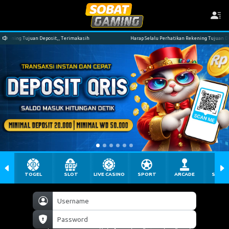
ing Tujuan Deposit,, Terimakasih
Harap Selalu Perhatikan Rekening Tujuan Deposit
TOGEL
SLOT
LIVE CASINO
SPORT
ARCADE
SABU