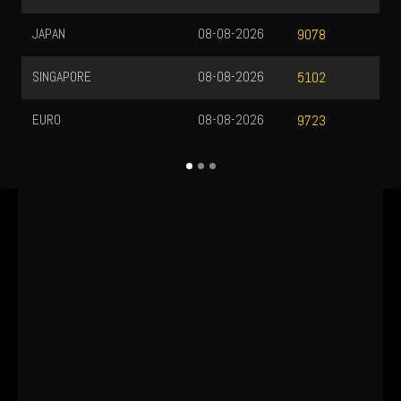
JAPAN
08-08-2026
H
9078
SINGAPORE
08-08-2026
I
5102
EURO
08-08-2026
G
9723