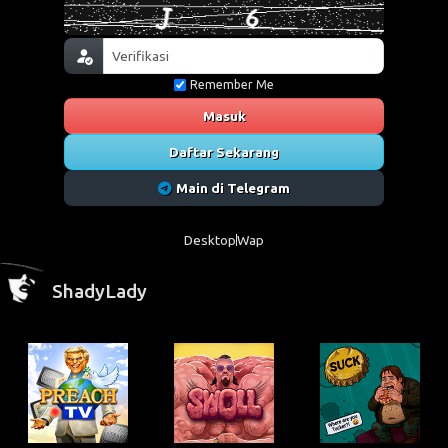
Remember Me
Masuk
Daftar Sekarang
Main di Telegram
Desktop
Wap
ShadyLady