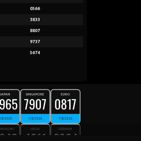
0566
3833
8807
9737
5674
JAPAN
SINGAPORE
EURO
965
7907
0817
/8/2026
7/8/2026
7/8/2026
ONGKONG
ITALIA
GERMAN
943
4611
2804