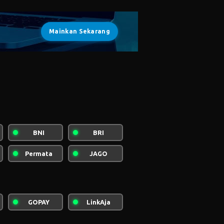
Mainkan Sekarang
BNI
BRI
Permata
JAGO
GOPAY
LinkAja