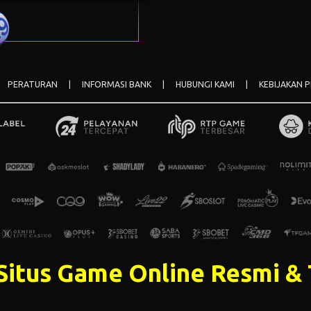
PERATURAN
|
INFORMASI BANK
|
HUBUNGI KAMI
|
KEBIJAKAN P
tus Game Online Resmi & T