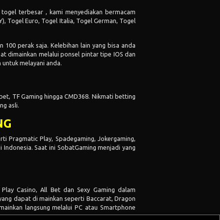
r togel terbesar , kami menyediakan bermacam
, Togel Euro, Togel Italia, Togel German, Togel
100 perak saja. Kelebihan lain yang bisa anda
pat dimainkan melalui ponsel pintar tipe IOS dan
m untuk melayani anda.
obet, TF Gaming hingga CMD368. Nikmati betting
g asli.
NG
rti Pragmatic Play, Spadegaming, Jokergaming,
Indonesia. Saat ini SobatGaming menjadi yang
 Play Casino, All Bet dan Sexy Gaming dalam
yang dapat di mainkan seperti Baccarat, Dragon
t dimainkan langsung melalui PC atau Smartphone